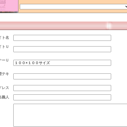
イト名
イトＵ
ナーＵ
望テキ
ドレス
名義人