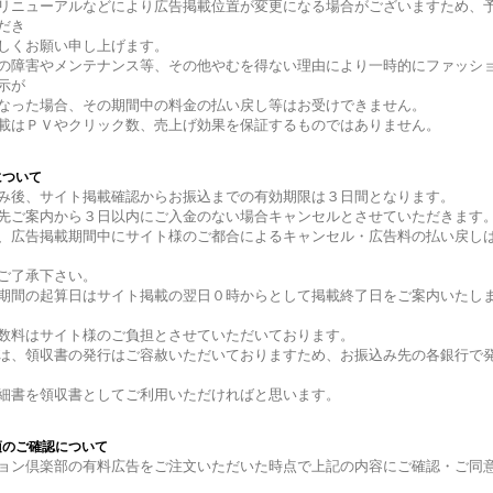
リニューアルなどにより広告掲載位置が変更になる場合がございますため、
だき
しくお願い申し上げます。
の障害やメンテナンス等、その他やむを得ない理由により一時的にファッシ
示が
った場合、その期間中の料金の払い戻し等はお受けできません。
載はＰＶやクリック数、売上げ効果を保証するものではありません。
について
み後、サイト掲載確認からお振込までの有効期限は３日間となります。
先ご案内から３日以内にご入金のない場合キャンセルとさせていただきます
、広告掲載期間中にサイト様のご都合によるキャンセル・広告料の払い戻し
ご了承下さい。
期間の起算日はサイト掲載の翌日０時からとして掲載終了日をご案内いたし
数料はサイト様のご負担とさせていただいております。
は、領収書の発行はご容赦いただいておりますため、お振込み先の各銀行で
書を領収書としてご利用いただければと思います。
項のご確認について
ョン倶楽部の有料広告をご注文いただいた時点で上記の内容にご確認・ご同