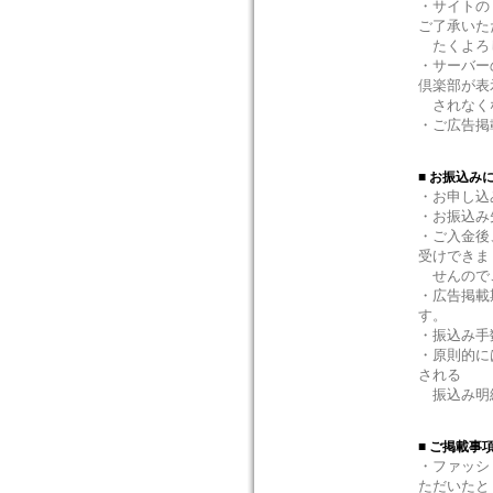
・サイトの
ご了承いた
たくよろ
・サーバー
倶楽部が表
されなくな
・ご広告掲
■ お振込み
・お申し込
・お振込み
・ご入金後
受けできま
せんので
・広告掲載
す。
・振込み手
・原則的に
される
振込み明細
■ ご掲載事
・ファッシ
ただいたと