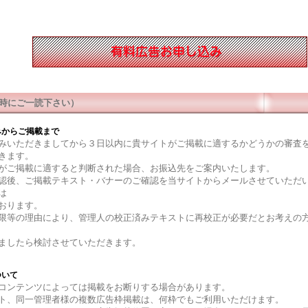
時にご一読下さい）
みからご掲載まで
みいただきましてから３日以内に貴サイトがご掲載に適するかどうかの審査
きます。
がご掲載に適すると判断された場合、お振込先をご案内いたします。
認後、ご掲載テキスト・バナーのご確認を当サイトからメールさせていただ
は
おります。
限等の理由により、管理人の校正済みテキストに再校正が必要だとお考えの
ましたら検討させていただきます。
ついて
コンテンツによっては掲載をお断りする場合があります。
ト、同一管理者様の複数広告枠掲載は、何枠でもご利用いただけます。