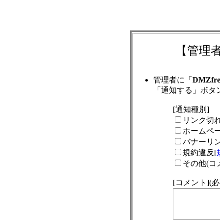
【管理
管理者に「
DMZfre
「通知する」ボタ
[通知種別]
リンク切
ホームペ
バナーリ
規約違反[
その他(コ
[コメント]