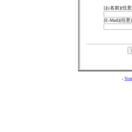
[お名前](任意
[E-Mail](任意)
-
Yom