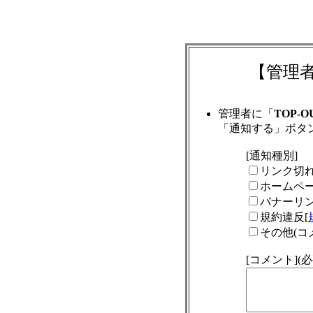
【管理
管理者に「
TOP-O
「通知する」ボタ
[通知種別]
リンク切
ホームペ
バナーリ
規約違反[
その他(コ
[コメント]