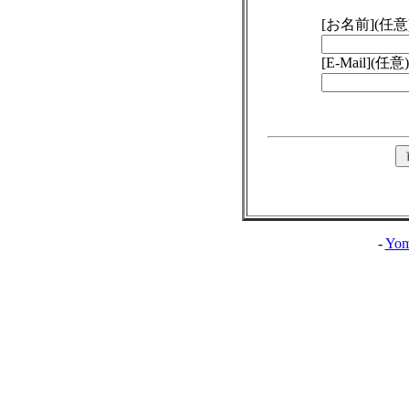
[お名前](任意
[E-Mail](任意)
-
Yom