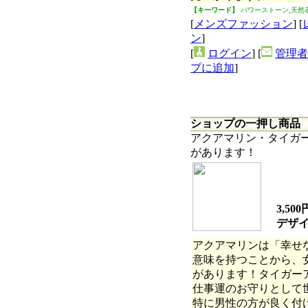
【キーワード】
パワーストーン,天然
[
メンズファッション
] [
ン
]
[
ログイン
] [
管理者
プに追加
]
ショップの一押し商品
アクアマリン・タイガ
があります！
3,50
デザ
アクアマリンは「幸せ
意味を持つことから、
があります！タイガー
仕事運のお守りとして
特に男性の方が良く付