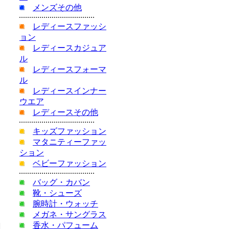
メンズその他
ー
レディースファッシ
ョン
レディースカジュア
ル
レディースフォーマ
ル
レディースインナー
ウエア
レディースその他
キッズファッション
マタニティーファッ
ション
ベビーファッション
バッグ・カバン
靴・シューズ
腕時計・ウォッチ
メガネ・サングラス
香水・パフューム