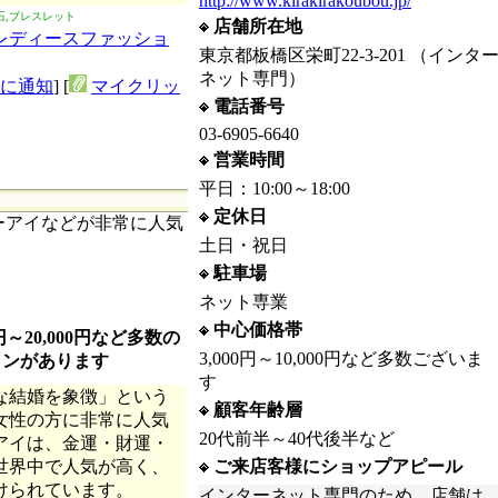
http://www.kirakirakoubou.jp/
石,ブレスレット
店舗所在地
レディースファッショ
東京都板橋区栄町22-3-201 （インタ
ネット専門）
に通知
] [
マイクリッ
電話番号
03-6905-6640
営業時間
平日：10:00～18:00
定休日
ーアイなどが非常に人気
土日・祝日
駐車場
ネット専業
中心価格帯
0円～20,000円など多数の
3,000円～10,000円など多数ございま
インがあります
す
な結婚を象徴」という
顧客年齢層
女性の方に非常に人気
20代前半～40代後半など
アイは、金運・財運・
世界中で人気が高く、
ご来店客様にショップアピール
けられています。
インターネット専門のため、店舗は