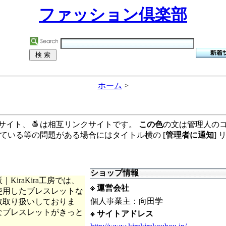
ファッション倶楽部
ホーム
>
サイト、
は相互リンクサイトです。
この色
の文は管理人の
ている等の問題がある場合にはタイトル横の [
管理者に通知
]
ショップ情報
iraKira工房では、
運営会社
使用したブレスレットな
個人事業主：向田学
数取り扱いしておりま
なブレスレットがきっと
サイトアドレス